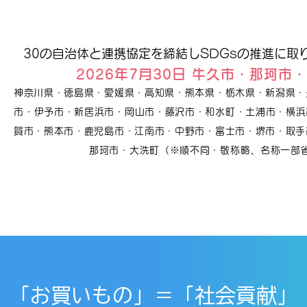
30の自治体と連携協定を締結しSDGsの推進に取
2026年7月30日 牛久市・那珂市
神奈川県・徳島県・愛媛県・高知県・熊本県・栃木県・新潟県・
市・伊予市・新居浜市・岡山市・藤沢市・和水町・土浦市・横浜市
賀市・熊本市・鹿児島市・江南市・中野市・富士市・堺市・取手
那珂市・大洗町（※順不同・敬称略、名称一部
「お買いもの」＝「社会貢献」