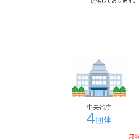
提供しております。
中央省庁
4
団体
無