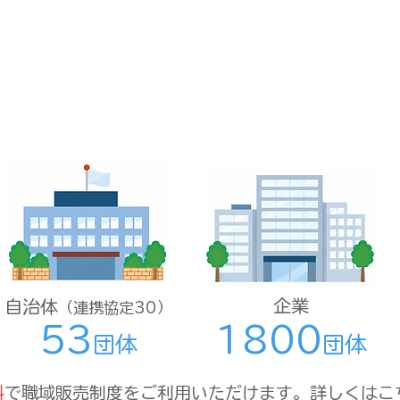
クローズドマート導入企業・団体
企業
自治体
（連携協定30）
53
1800
団体
団体
料
で職域販売制度をご利用いただけます。詳しくはこ