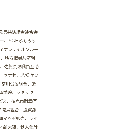
務員共済組合連合会
ー、SGHふぁみり
フィナンシャルグルー
I、地方職員共済組
K、佐賀県教職員互助
、ヤナセ、JVCケン
神奈川労働組合、近
智学院、シダック
ビス、徳島市職員互
市職員組合、滋賀銀
海マツダ販売、レイ
ィ新大阪、鉄人化計