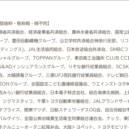
一部抜粋・敬称略・順不同】
務省共済組合、経済産業省共済組合、農林水産省共済組合、国家公
ループ、豊田自動織機グループ、公立学校共済組合神奈川支部、リコ
ルディングス)、JAL生活協同組合、日本放送協会共済会、SMBC
ャルグループ、TOPPANグループ、東京商工会議所 CLUB CC
S&ADインシュアランスグループ、りそな銀行従業員組合、SCS
会、太陽誘電グループ、三菱UFJ信託銀行従業員組合、テレビ朝日
LIONグループ、全国認定こども園連絡協議会、ウエインズトヨタ
西みらい銀行従業員組合、日本電子株式会社、総合南東北病院、上
、シグマスタッフ、千葉トヨタ自動車労働組合、JALグランドサー
タプライズ、関東マツダ、日航スチュワーデスOG会、自治労越谷
バルゲイツ、全国公衆浴場業生活衛生同業組合連合会、ナック、東
ホテルニューオータニ紀尾井会、大阪トヨペット、トヨタモビリテ