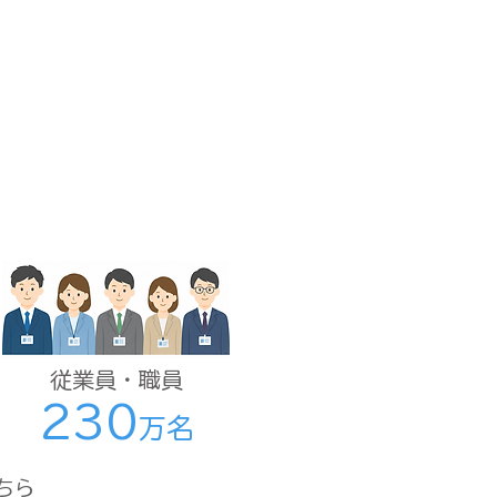
従業員・職員
230
万名
ちら